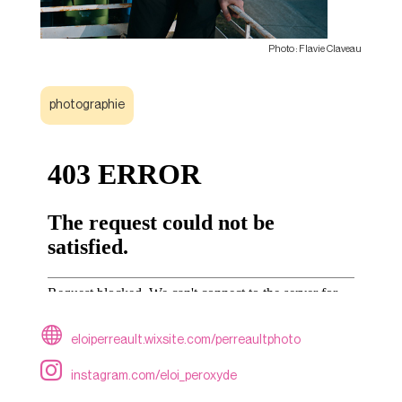
Flavie Claveau
photographie
eloiperreault.wixsite.com/perreaultphoto
instagram.com/eloi_peroxyde