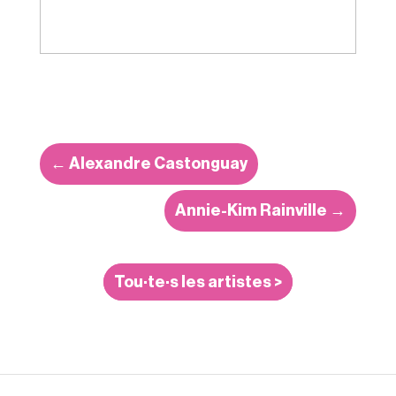
←
Alexandre Castonguay
Annie-Kim Rainville
→
Tou·te·s les artistes >